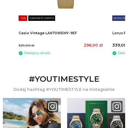
-10%
GRAWER GRATIS
NOWOŚĆ
Casio Vintage LA670WEMY-9EF
Lorus R
296,00 zł
339,00 
329,00 zł
#YOUTIMESTYLE
Dodaj hashtag #YOUTIMESTYLE na Instagramie