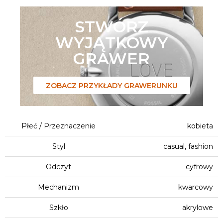
STWÓRZ
WYJĄTKOWY
GRAWER
ZOBACZ PRZYKŁADY GRAWERUNKU
Płeć / Przeznaczenie
kobieta
Styl
casual, fashion
Odczyt
cyfrowy
Mechanizm
kwarcowy
Szkło
akrylowe