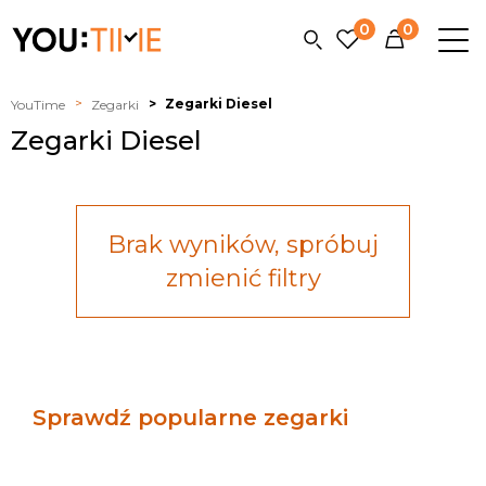
0
0
Sho
me
Zegarki Diesel
YouTime
Zegarki
Zegarki Diesel
Brak wyników, spróbuj
Zegarki z rabatem
zmienić filtry
MARKA
Sprawdź popularne zegarki
Adriatica