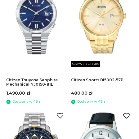
U.S. Polo Assn.
Vector Smart
STYL
Zeppelin
KOLOR
Paska
Tarczy
Koperty
GRAWER GRATIS
Citizen Tsuyosa Sapphire
Citizen Sports BI5002-57P
Mechanical NJ0150-81L
1.490,00 zł
480,00 zł