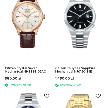
MECHANIZM
Obaku
Pacific Smart
SZKŁO
Police
Pulsar
Maserati
ROZMIAR KOPERTY
Michael Kors
Seiko
do
Sekonda
Citizen Crystal Seven
Citizen Tsuyosa Sapphire
Mechanical NH8393-05AC
Mechanical NJ0150-81E
Skagen
980,00 zł
1.490,00 zł
Timberland
Timex
WODOSZCZELNOŚĆ
Tommy Hilfiger