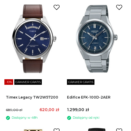
Anne Klein
Armani Exchange
Atlantic
Baby-G
Błonie
Bulova
PRZEDZIAŁ CENOWY
Calvin Klein
Carl von Zeyten
do
-10%
GRAWER GRATIS
GRAWER GRATIS
Casio
Casio Vintage
Timex Legacy TW2W57200
Edifice EFK-100D-2AER
Citizen
620,00 zł
1.299,00 zł
689,00 zł
Cluse
Diesel